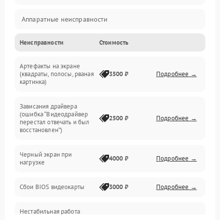
Аппаратные неисправности
Неисправности
Стоимость
Перегрев и термопроблемы
Артефакты на экране
Видео
(квадраты, полосы, рваная
3500 ₽
Подробнее →
картинка)
Программные ошибки
Зависания драйвера
(ошибка “Видеодрайвер
Интерфейсные и коммуникационные проблемы
2500 ₽
Подробнее →
перестал отвечать и был
восстановлен”)
Питание
Черный экран при
4000 ₽
Подробнее →
нагрузке
Электропитание
Сбои BIOS видеокарты
3000 ₽
Подробнее →
ПО
Нестабильная работа
Электронные компоненты
после обновления
2000 ₽
Подробнее →