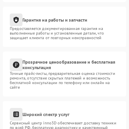
сертифицированных запчастей.
Тестирование видеокарты под нагрузкой.
Передача устройства клиенту с оформлением
гарантии.
Гарантия на работы и запчасти
Обращайтесь! Адрес: ул. Чаянова 18. Телефон: +7
(495) 023-73-25.
Предоставляется документированная гарантия на
выполненные работы и установленные детали, что
защищает клиента от повторных неисправностей
Прозрачное ценообразование и бесплатная
консультация
Точные прайс-листы, предварительная оценка стоимости
ремонта, отсутствие скрытых платежей и возможность
бесплатной консультации по телефону или онлайн на
сайте
Широкий спектр услуг
Сервисный центр inno3D обеспечивает доставку техники
по всей РФ, бесплатную диагностику и качественный