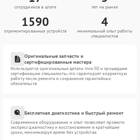
Бесплатная диагностика в сервисном
центре FIX-Inno3D
сотрудников в штате
лет на рынке
Перед началом любых работ мы проводим
1590
4
всестороннюю диагностику видеокарты. Услуга
бесплатна — вы узнаете точную причину неполадки
отремонтированных устройств
минимальный опыт работы
и получите оценку стоимости ремонта без
специалистов
каких‑либо обязательств. Это позволяет принять
взвешенное решение о целесообразности
восстановления устройства.
Оригинальные запчасти и
сертифицированные мастера
Как проходит ремонт
Используются оригинальные детали inno3D и прошедшие
сертификацию специалисты, что гарантирует корректную
Этапы ремонтных работ
работу после ремонта и сохранение гарантийных
обязательств
Процесс восстановления видеокарты организован
четко и прозрачно — вы всегда в курсе текущего
статуса вашего устройства.
Прием устройства и первичная консультация.
Бесплатная диагностика и быстрый ремонт
Проведение бесплатной диагностики для
Современное оборудование и опыт позволяют провести
выявления неисправностей.
экспресс-диагностику и восстановление в кратчайшие
Согласование объема и стоимости работ.
сроки, минимизируя время без устройства
Выполнение ремонта с использованием