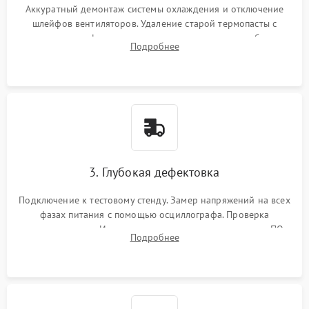
Аккуратный демонтаж системы охлаждения и отключение
шлейфов вентиляторов. Удаление старой термопасты с
кристалла графического чипа и термопрокладок с банок
Подробнее
памяти и зоны VRM. Очистка платы от пыли и окислов.
3. Глубокая дефектовка
Подключение к тестовому стенду. Замер напряжений на всех
фазах питания с помощью осциллографа. Проверка
инициализации. Использование специализированного ПО
Подробнее
MATS