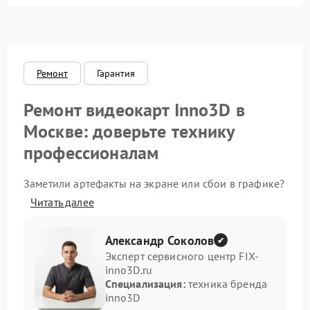
драйверов
Интерфейсы
Общие поломки
Ремонт
Гарантия
Система охлаждения
Ремонт видеокарт Inno3D в
Москве: доверьте технику
Экран (дисплей)
профессионалам
Программные сбои
Заметили артефакты на экране или сбои в графике?
Не спешите менять видеокарту — зачастую
Механические повреждения
Читать далее
проблема решается ремонтом. Мы
специализируемся на восстановлении видеокарт
Inno3D и вернем устройство к полноценной работе.
Режим работы
Александр Соколов
Эксперт сервисного центр FIX-
Почему стоит выбрать наш
inno3D.ru
ПО/Микропрограмма
сервис Inno3D
Специализация:
техника бренда
inno3D