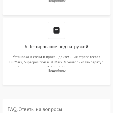
Подробнее
питания. Монтаж радиатора и бэкплейта, подключение и
проверка кулеров.
6. Тестирование под нагрузкой
Установка в стенд и прогон длительных стресс-тестов
FurMark, Superposition и 3DMark. Мониторинг температур
графического чипа и Hot Spot. Проверка на отсутствие
Подробнее
артефактов изображения, вылетов драйвера и зависаний.
FAQ. Ответы на вопросы