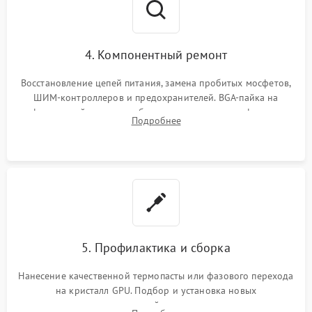
4. Компонентный ремонт
Восстановление цепей питания, замена пробитых мосфетов,
ШИМ-контроллеров и предохранителей. BGA-пайка на
инфракрасной станции реболлинг или замена графического
Подробнее
чипа и дефектной памяти GDDR. Прошивка BIOS
программатором.
5. Профилактика и сборка
Нанесение качественной термопасты или фазового перехода
на кристалл GPU. Подбор и установка новых
термопрокладок правильной толщины на память и цепи