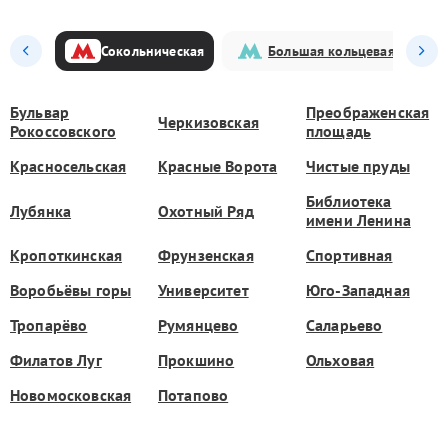
Сокольническая
Большая кольцевая
Бульвар
Преображенская
Черкизовская
Рокоссовского
площадь
Красносельская
Красные Ворота
Чистые пруды
Библиотека
Лубянка
Охотный Ряд
имени Ленина
Кропоткинская
Фрунзенская
Спортивная
Воробьёвы горы
Университет
Юго-Западная
Тропарёво
Румянцево
Саларьево
Филатов Луг
Прокшино
Ольховая
Новомосковская
Потапово