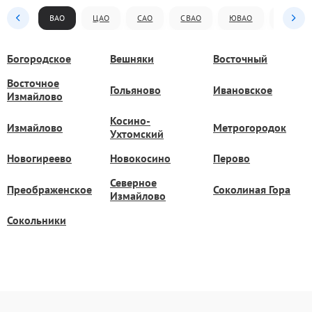
ВАО
ЦАО
САО
СВАО
ЮВАО
ЮАО
Богородское
Вешняки
Восточный
Восточное
Гольяново
Ивановское
Измайлово
Косино-
Измайлово
Метрогородок
Ухтомский
Новогиреево
Новокосино
Перово
Северное
Преображенское
Соколиная Гора
Измайлово
Сокольники